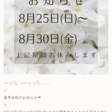
𓆟𓇼𓆡𓂅𓆟𓇼𓇼𓆡𓂅𓂃
／
夏季休暇のお知らせ📢
＼